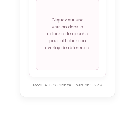
Grosses fixations
angles
Cliquez sur une
60.80 €
version dans la
colonne de gauche
Petites fixations
pour afficher son
centrées
overlay de référence.
60.80 €
Grosses fixations
centrées
60.80 €
Module : FC2 Granite — Version : 1.2.48
Pas de fixations
60.80 €