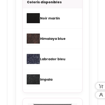
Coloris disponibles
Noir marlin
Himalaya blue
Labrador bleu
Impala
Marbre blanc