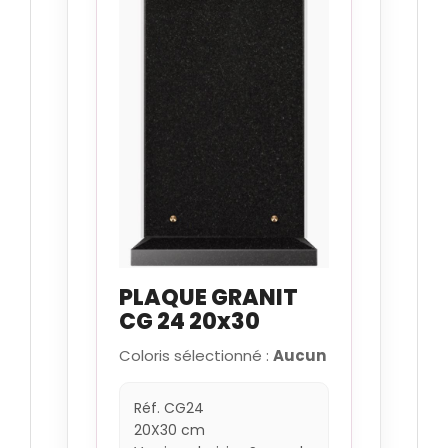
Mass blue
Paradiso
Rose clarte
PLAQUE GRANIT
CG 24 20x30
Rose dalva
Coloris sélectionné :
Aucun
Réf. CG24
Tarn
20X30 cm