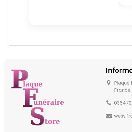
Informa
Plaque 
France
036479
wess.f