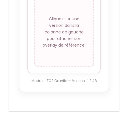
Grosses fixations
angles
Cliquez sur une
76.50 €
version dans la
colonne de gauche
Petites fixations
pour afficher son
centrées
overlay de référence.
76.50 €
Grosses fixations
centrées
76.50 €
Module : FC2 Granite — Version : 1.2.48
Pas de fixations
76.50 €