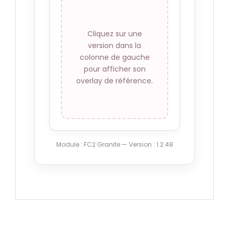
Grosses fixations
angles
Cliquez sur une
102.80 €
version dans la
colonne de gauche
pour afficher son
overlay de référence.
Module : FC2 Granite — Version : 1.2.48