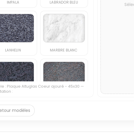
IMPALA
LABRADOR BLEU
Séle
LANHELIN
MARBRE BLANC
e : Plaque Altuglas Coeur ajouré - 45x30 —
ation :
MASS BLUE
PARADISO
etour modèles