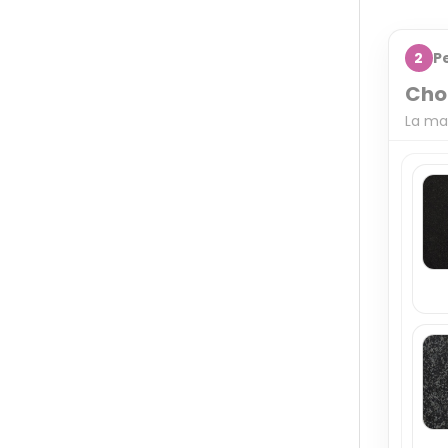
2
P
Choi
La ma