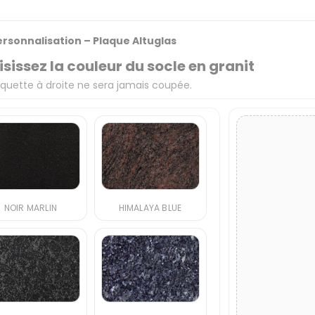
ersonnalisation – Plaque Altuglas
sissez la couleur du socle en granit
quette à droite ne sera jamais coupée.
NOIR MARLIN
HIMALAYA BLUE