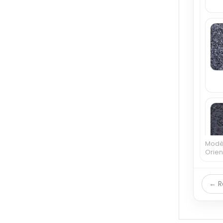
Modèl
Orient
← R