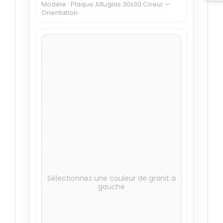
Modèle : Plaque Altuglas 30x30 Coeur —
Orientation :
MASS BLUE
PARADISO
ROSE CLARTE
ROSE D'ALVA
Sélectionnez une couleur de granit à
TARN
VERT TROPICAL
gauche