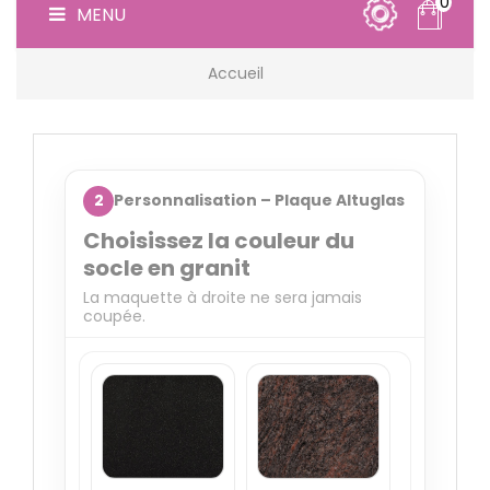
0
MENU
Accueil
2
Personnalisation – Plaque Altuglas
Choisissez la couleur du
socle en granit
La maquette à droite ne sera jamais
coupée.