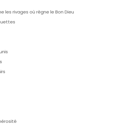
e les rivages où règne le Bon Dieu
ouettes
unis
s
irs
nérosité