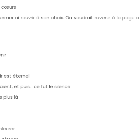
s cœurs
 fermer ni rouvrir à son choix. On voudrait revenir à la pag
nir
ir est éternel
ssaient, et puis… ce fut le silence
s plus là
pleurer