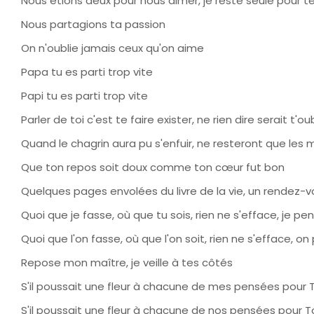
Nous étions deux pour nous aimer, je reste seule pour te
Nous partagions ta passion
On n'oublie jamais ceux qu'on aime
Papa tu es parti trop vite
Papi tu es parti trop vite
Parler de toi c'est te faire exister, ne rien dire serait t'oub
Quand le chagrin aura pu s'enfuir, ne resteront que les m
Que ton repos soit doux comme ton cœur fut bon
Quelques pages envolées du livre de la vie, un rendez-vo
Quoi que je fasse, où que tu sois, rien ne s'efface, je pen
Quoi que l'on fasse, où que l'on soit, rien ne s'efface, on
Repose mon maître, je veille à tes côtés
S'il poussait une fleur à chacune de mes pensées pour To
S'il poussait une fleur à chacune de nos pensées pour To