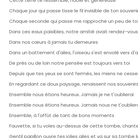
Cette terre te ressemble, noble et généreuse
Chaque jour qui passe tisse le fil invisible de ton souveni
Chaque seconde qui passe me rapproche un peu de to
Dans ces eaux paisibles, notre amitié avait rendez-vous
Dans nos cœurs à jamais tu demeures
Dans un battement d'ailes, l'oiseau s'est envolé vers d
De près ou de loin notre pensée est toujours vers toi
Depuis que tes yeux se sont fermés, les miens ne cesse
En regardant ce doux paysage, renaissent nos souvenir
Ensemble nous étions heureux. Jamais je ne t'oublierai
Ensemble nous étions heureux. Jamais nous ne t'oublier
Ensemble, à l'affût de tant de bons moments
Fauvette, si tu voles au-dessus de cette tombe, chante
Gentil papillon ouvre tes jolies ailes et va sur sa tombe lu