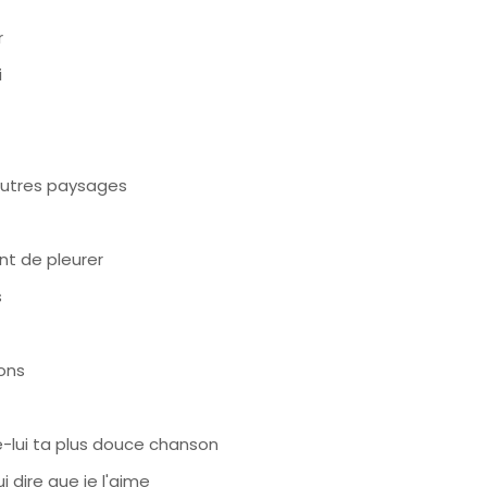
r
i
'autres paysages
nt de pleurer
s
ons
-lui ta plus douce chanson
i dire que je l'aime