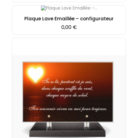
Plaque Lave Emaillée – configurateur
Prix
0,00 €