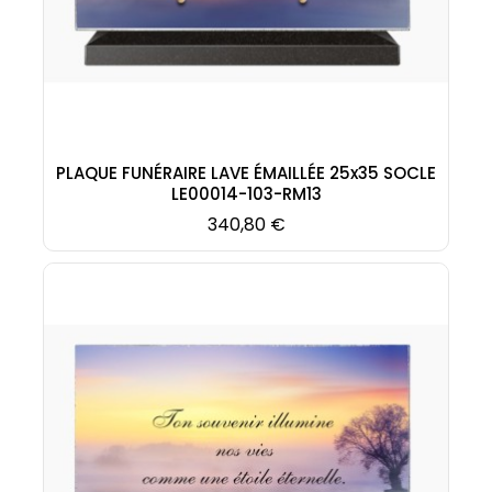
PLAQUE FUNÉRAIRE LAVE ÉMAILLÉE 25x35 SOCLE
LE00014-103-RM13
Prix
340,80 €