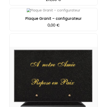
Plaque Granit – configurateur
Prix
0,00 €