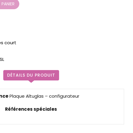
 PANIER
ès court
SL
DÉTAILS DU PRODUIT
nce
Plaque Altuglas – configurateur
Références spéciales