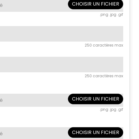
CHOISIR UN FICHIER
né
.png .jpg .gif
250 caractères max
250 caractères max
CHOISIR UN FICHIER
né
.png .jpg .gif
CHOISIR UN FICHIER
né