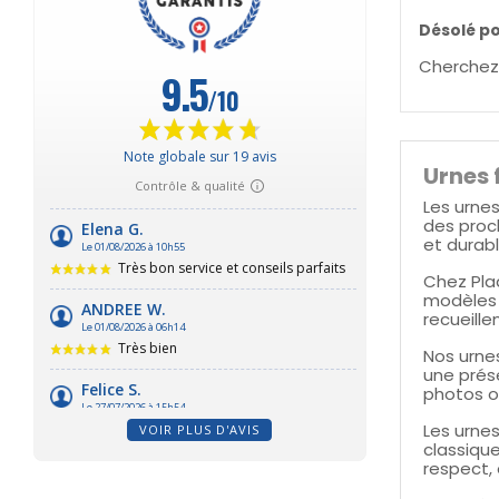
Désolé p
Cherchez
Urnes 
Les urne
des proc
et durabl
Chez Pla
modèles 
recueille
Nos urnes
une prés
photos o
Les urnes
VOIR PLUS D'AVIS
classiqu
respect, 