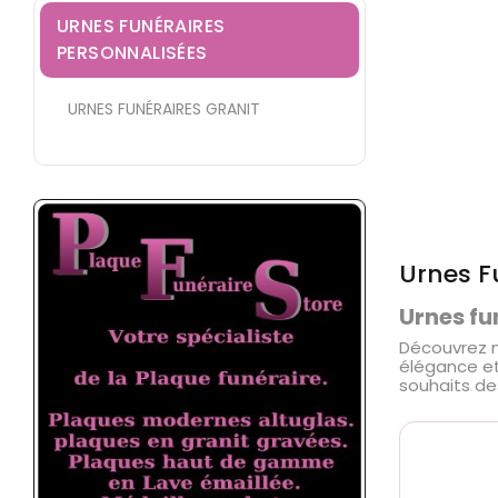
URNES FUNÉRAIRES
PERSONNALISÉES
URNES FUNÉRAIRES GRANIT
Urnes F
Urnes fu
Découvrez n
élégance et 
souhaits des