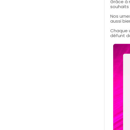
Grâce à n
souhaits 
Nos urne
aussi bie
Chaque u
défunt da