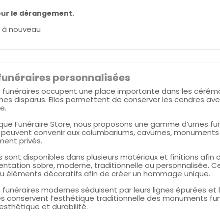
our le dérangement.
 à nouveau
funéraires personnalisées
s funéraires occupent une place importante dans les cérémo
hes disparus. Elles permettent de conserver les cendres av
e.
que Funéraire Store, nous proposons une gamme d’urnes funé
peuvent convenir aux columbariums, cavurnes, monuments ci
ment privés.
 sont disponibles dans plusieurs matériaux et finitions afi
entation sobre, moderne, traditionnelle ou personnalisée. C
u éléments décoratifs afin de créer un hommage unique.
 funéraires modernes séduisent par leurs lignes épurées et l
es conservent l’esthétique traditionnelle des monuments fun
esthétique et durabilité.