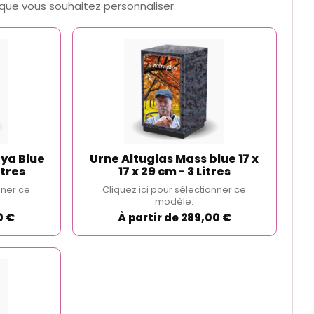
que vous souhaitez personnaliser.
ya Blue
Urne Altuglas Mass blue 17 x
itres
17 x 29 cm - 3 Litres
nner ce
Cliquez ici pour sélectionner ce
modèle.
0 €
À partir de 289,00 €