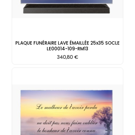
PLAQUE FUNÉRAIRE LAVE ÉMAILLÉE 25x35 SOCLE
LE00014-109-RM13
Prix
340,80 €