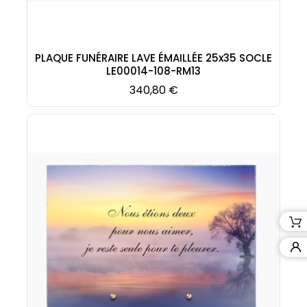
PLAQUE FUNÉRAIRE LAVE ÉMAILLÉE 25x35 SOCLE
LE00014-108-RM13
Prix
340,80 €