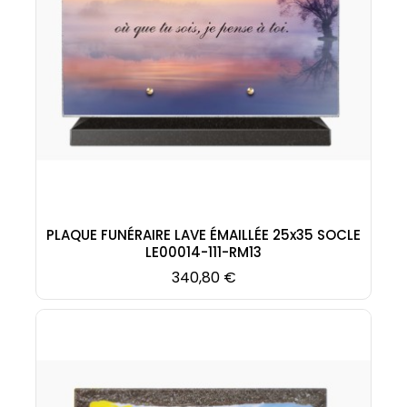
PLAQUE FUNÉRAIRE LAVE ÉMAILLÉE 25x35 SOCLE
LE00014-111-RM13
Prix
340,80 €