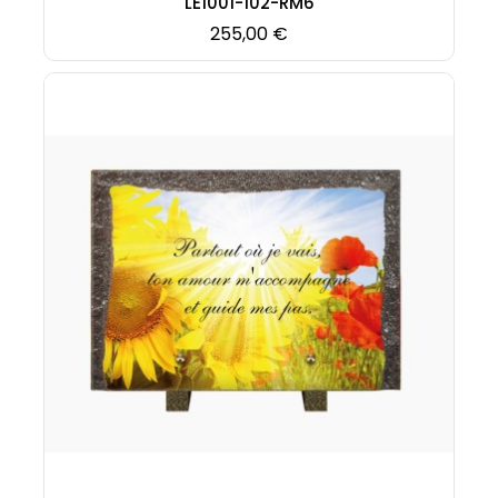
LE1001-102-RM6
Prix
255,00 €