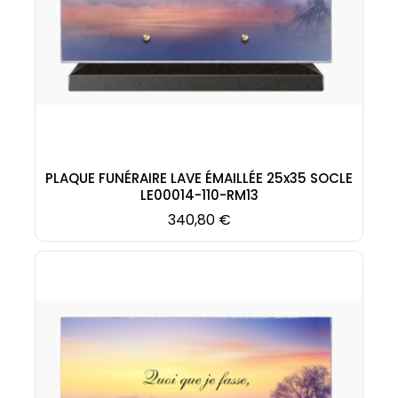
PLAQUE FUNÉRAIRE LAVE ÉMAILLÉE 25x35 SOCLE
LE00014-110-RM13
Prix
340,80 €