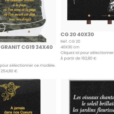
CG 20 40X30
Réf. CG 20
 GRANIT CG19 34X40
40X30 cm
Cliquez ici pour sélectionne
À partir de 162,80 €
i pour sélectionner ce modèle.
e 254,80 €