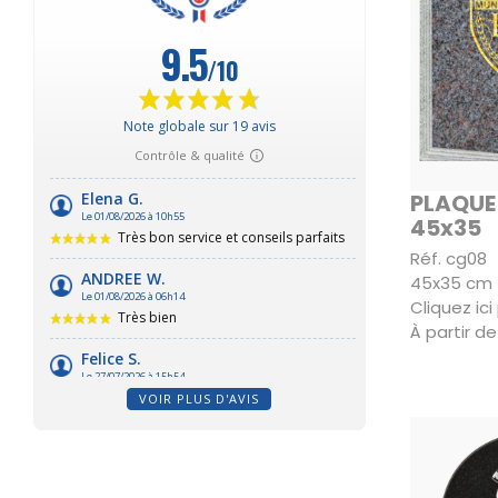
PLAQUE 
45x35
Réf. cg08
45x35 cm
Cliquez ic
À partir de
VOIR PLUS D'AVIS