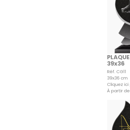
PLAQUE
39x36
Réf. CG11
39x36 cm
Cliquez ic
À partir d