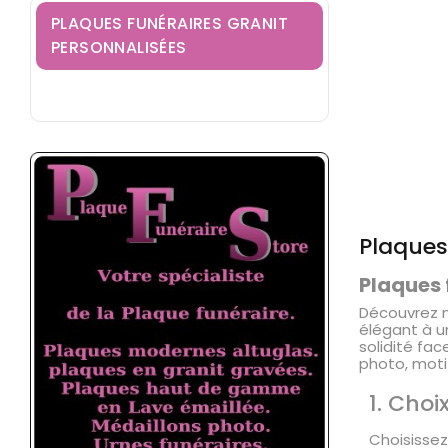
PLAQUES FUNÉRAIRES GRANIT
PERSONNALISÉES
Plaques
Plaques 
Découvrez n
élégant à un
solidité fa
photo, moti
1. Cho
Choisissez