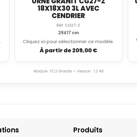
URNE GRANIT CG27-Z
18X18X30 3L AVEC
CENDRIER
Réf. CG27-Z
29X17 cm
.
Cliquez ici pour sélectionner ce modèle.
À partir de 209,00 €
Module : FC2 Granite — Version : 1.2.48
tions
Produits