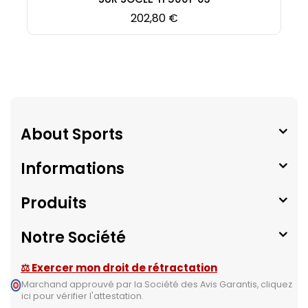
Prix
202,80 €
About Sports
Informations
Produits
Notre Société
⚖ Exercer mon droit de rétractation
Marchand approuvé par la Société des Avis Garantis,
cliquez
ici pour vérifier l'attestation
.