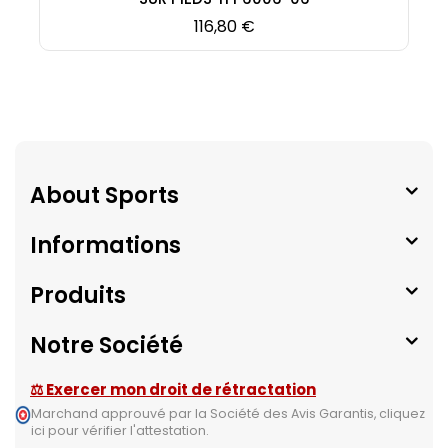
Prix
116,80 €
About Sports
Informations
Produits
Notre Société
⚖ Exercer mon droit de rétractation
Marchand approuvé par la Société des Avis Garantis,
cliquez
ici pour vérifier l'attestation
.