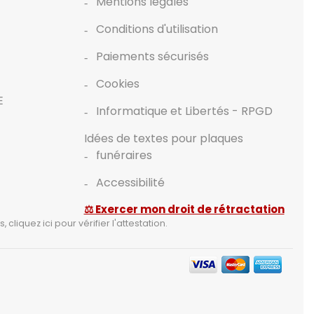
Mentions légales
Conditions d'utilisation
Paiements sécurisés
Cookies
E
Informatique et Libertés - RPGD
Idées de textes pour plaques
funéraires
Accessibilité
⚖ Exercer mon droit de rétractation
s,
cliquez ici pour vérifier l'attestation
.