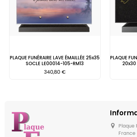
PLAQUE FUNÉRAIRE LAVE ÉMAILLÉE 25x35
PLAQUE FUN
SOCLE LE00014-105-RM13
20x30
Prix
340,80 €
Informa
Plaque 
France