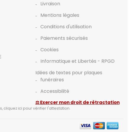
Livraison
Mentions légales
Conditions d'utilisation
Paiements sécurisés
Cookies
E
Informatique et Libertés - RPGD
Idées de textes pour plaques
funéraires
Accessibilité
⚖ Exercer mon droit de rétractation
s,
cliquez ici pour vérifier l'attestation
.