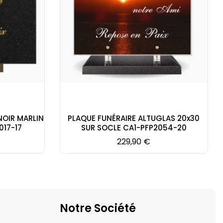
NOIR MARLIN
PLAQUE FUNÉRAIRE ALTUGLAS 20x30
017-17
SUR SOCLE CA1-PFP2054-20
Prix
229,90 €
Notre Société