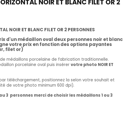
ORIZONTAL NOIR ET BLANC FILET OR 2
AL NOIR ET BLANC FILET OR 2 PERSONNES
 prix d'un médaillon oval deux personnes noir et blanc
ligne votre prix en fonction des options payantes
, filet or)
e médaillons porcelaine de fabrication traditionnelle.
édaillon porcelaine oval puis insérer
votre photo NOIR ET
par téléchargement, positionnez la selon votre souhait et
té de votre photo minimum 600 dpi).
u 3 personnes merci de choisir les médaillons 1 ou 3