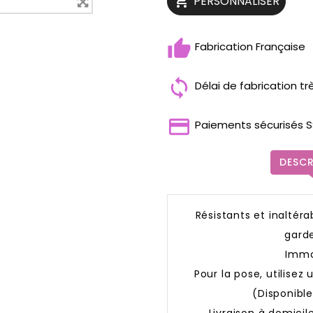

PERSONNALISER
Fabrication Française
Délai de fabrication tr
Paiements sécurisés S
DESCR
Résistants et inaltér
garde
Immor
Pour la pose, utilisez
(Disponibl