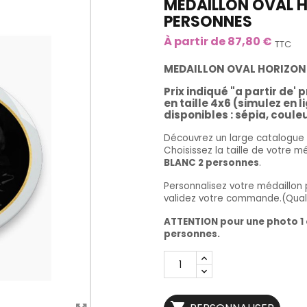
MEDAILLON OVAL H
PERSONNES
À partir de 87,80 €
TTC
MEDAILLON OVAL HORIZONT
Prix indiqué "a partir de'
en taille 4x6 (simulez en 
disponibles : sépia, couleur
Découvrez un large catalogue d
Choisissez la taille de votre m
BLANC 2 personnes
.
Personnalisez votre médaillon 
validez votre commande.(Quali
ATTENTION pour une photo 1 o
personnes.