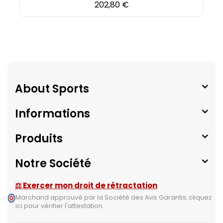
Prix
202,80 €
About Sports
Informations
Produits
Notre Société
⚖ Exercer mon droit de rétractation
Marchand approuvé par la Société des Avis Garantis,
cliquez
ici pour vérifier l'attestation
.